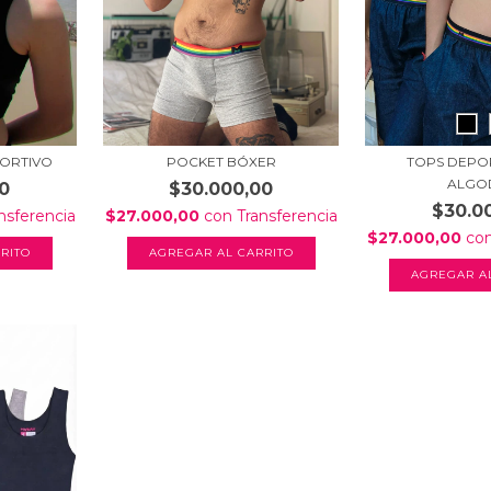
PORTIVO
POCKET BÓXER
TOPS DEPO
ALGO
0
$30.000,00
$30.0
nsferencia
$27.000,00
con
Transferencia
$27.000,00
co
RITO
AGREGAR AL CARRITO
AGREGAR A