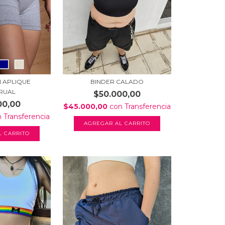
 APLIQUE
BINDER CALADO
RUAL
$50.000,00
00,00
$45.000,00
con
Transferencia
n
Transferencia
AGREGAR AL CARRITO
L CARRITO