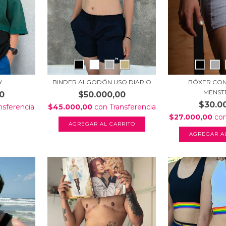
Y
BINDER ALGODÓN USO DIARIO
BÓXER CON
MENST
0
$50.000,00
$30.0
nsferencia
$45.000,00
con
Transferencia
$27.000,00
co
AGREGAR AL CARRITO
AGREGAR A