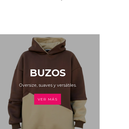
BUZOS
Oversize, suaves y versátiles.
VER MÁS