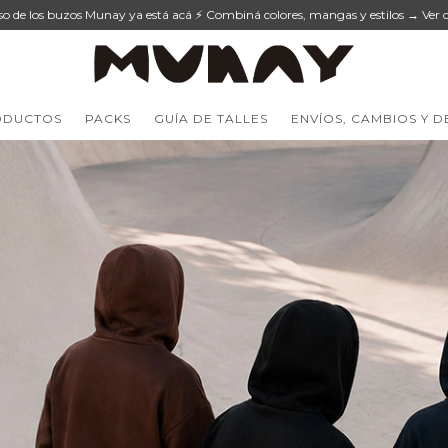
eso de los buzos Munay ya está acá ⚡ Combiná colores, mangas y estilos → Ver c
ODUCTOS
PACKS
GUÍA DE TALLES
ENVÍOS, CAMBIOS Y 