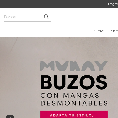
El regr
INICIO
PR