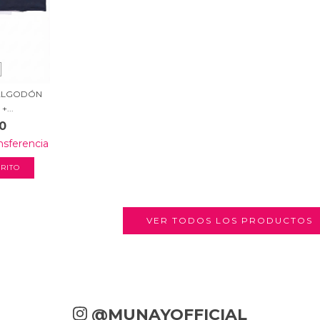
 ALGODÓN
...
0
nsferencia
RITO
VER TODOS LOS PRODUCTOS
@MUNAYOFFICIAL