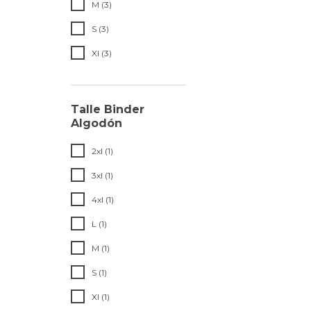
M (3)
S (3)
Xl (3)
Talle Binder
Algodón
2xl (1)
3xl (1)
4xl (1)
L (1)
M (1)
S (1)
Xl (1)