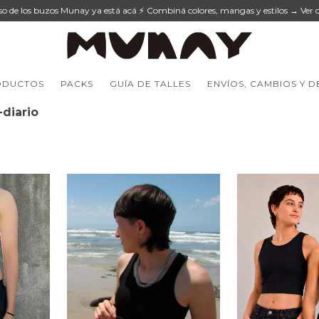
eso de los buzos Munay ya está acá ⚡ Combiná colores, mangas y estilos → Ver c
ODUCTOS
PACKS
GUÍA DE TALLES
ENVÍOS, CAMBIOS Y 
diario