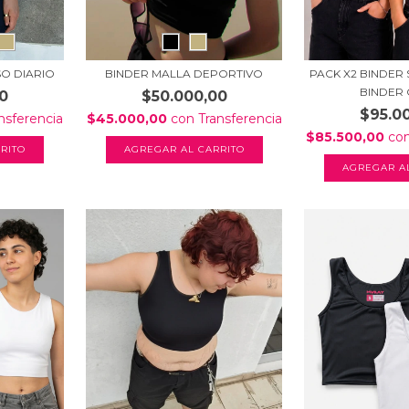
O DIARIO
BINDER MALLA DEPORTIVO
PACK X2 BINDER
BINDER C
0
$50.000,00
$95.0
nsferencia
$45.000,00
con
Transferencia
$85.500,00
co
RITO
AGREGAR AL CARRITO
AGREGAR A