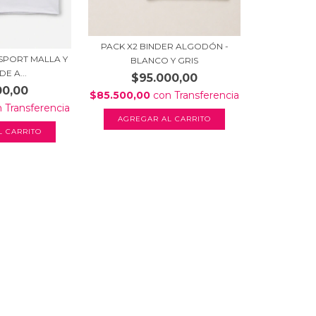
PACK X2 BINDER ALGODÓN -
 SPORT MALLA Y
BLANCO Y GRIS
E A...
$95.000,00
00,00
$85.500,00
con
Transferencia
n
Transferencia
AGREGAR AL CARRITO
L CARRITO