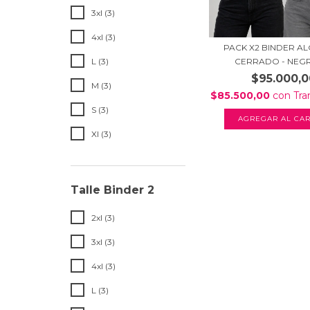
3xl (3)
4xl (3)
PACK X2 BINDER 
CERRADO - NEGRO
L (3)
$95.000,0
M (3)
$85.500,00
con
Tra
S (3)
AGREGAR AL CAR
Xl (3)
Talle Binder 2
2xl (3)
3xl (3)
4xl (3)
L (3)