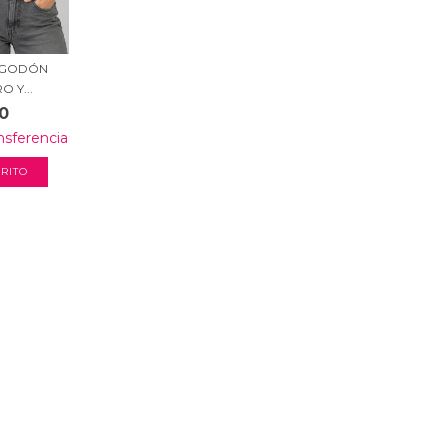
ALGODÓN
 Y...
0
nsferencia
RITO