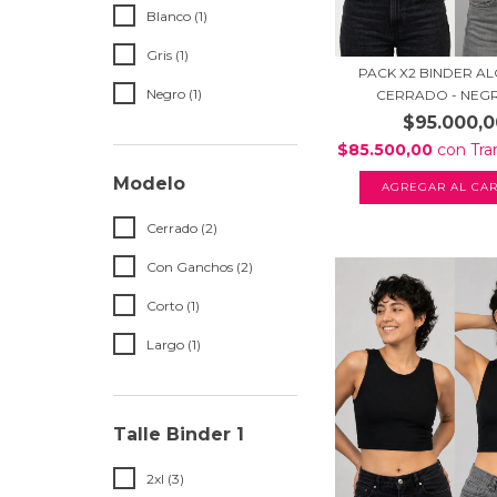
Blanco (1)
Gris (1)
PACK X2 BINDER 
Negro (1)
CERRADO - NEGRO
$95.000,0
$85.500,00
con
Tra
Modelo
AGREGAR AL CAR
Cerrado (2)
Con Ganchos (2)
Corto (1)
Largo (1)
Talle Binder 1
2xl (3)