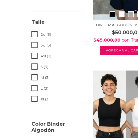
Talle
BINDER ALGODÓN US
$50.000,0
2xl (3)
$45.000,00
con
Tra
3xl (3)
AGREGAR AL CAR
4xl (3)
S (3)
M (3)
L (3)
Xl (3)
Color Binder
Algodón