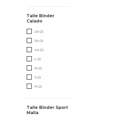
Talle Binder
Calado
2xl (2)
3xl (2)
4xl (2)
L (2)
M (2)
S (2)
Xl (2)
Talle Binder Sport
Malla