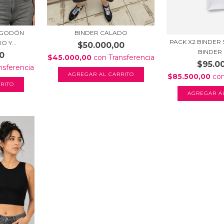
ALGODÓN
BINDER CALADO
PACK X2 BINDER
 Y...
$50.000,00
BINDER D
0
$45.000,00
con
Transferencia
$95.0
nsferencia
AGREGAR AL CARRITO
$85.500,00
co
RITO
AGREGAR A