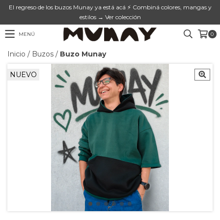
El regreso de los buzos Munay ya está acá ⚡ Combiná colores, mangas y
estilos → Ver colección
MENÚ
0
Inicio
/
Buzos
/
Buzo Munay
NUEVO