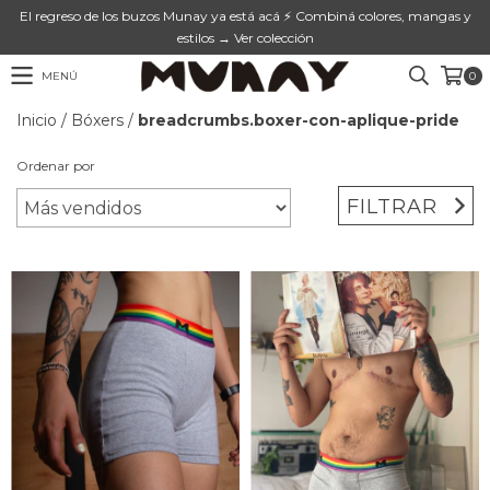
El regreso de los buzos Munay ya está acá ⚡ Combiná colores, mangas y
estilos → Ver colección
MENÚ
0
Inicio
/
Bóxers
/
breadcrumbs.boxer-con-aplique-pride
Ordenar por
FILTRAR